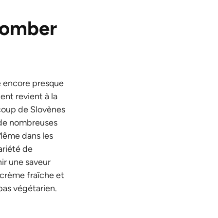
tomber
re encore presque
nt revient à la
coup de Slovènes
e de nombreuses
 Même dans les
ariété de
ir une saveur
 crème fraîche et
pas végétarien.