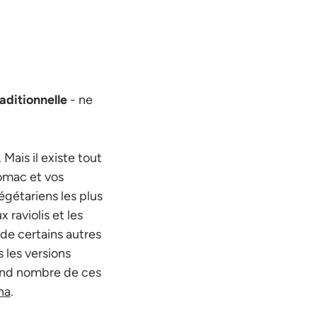
aditionnelle
- ne
 Mais il existe tout
tomac et vos
égétariens les plus
 raviolis et les
 de certains autres
 les versions
rand nombre de ces
na
.