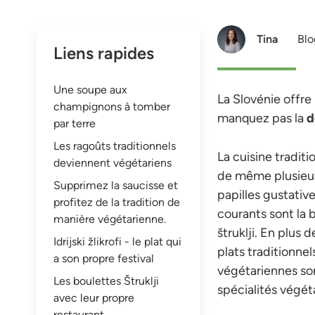
Tina
Blo
Liens rapides
Une soupe aux
La Slovénie offre
champignons à tomber
manquez pas la
d
par terre
Les ragoûts traditionnels
La cuisine traditi
deviennent végétariens
de même plusieurs
Supprimez la saucisse et
papilles gustative
profitez de la tradition de
courants sont la b
manière végétarienne.
štruklji. En plus 
Idrijski žlikrofi - le plat qui
plats traditionne
a son propre festival
végétariennes so
Les boulettes Štruklji
spécialités végét
avec leur propre
restaurant