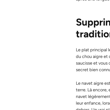
Supprim
traditi
Le plat principal
du chou aigre et d
saucisse et vous 
secret bien connu
Le navet aigre es
terre. Là encore
navet légèrement 
leur enfance, lor
dehors. Un vrai pl