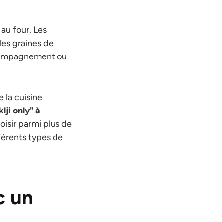
 au four. Les
les graines de
accompagnement ou
 la cuisine
lji only" à
isir parmi plus de
férents types de
c un