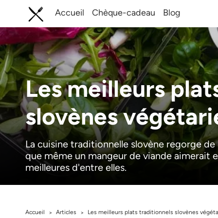
Accueil
Chèque-cadeau
Blog
Les meilleurs plat
slovènes végétari
La cuisine traditionnelle slovène regorge de
que même un mangeur de viande aimerait es
meilleures d'entre elles.
Accueil
Articles
Les meilleurs plats traditionnels slovènes végét
>
>