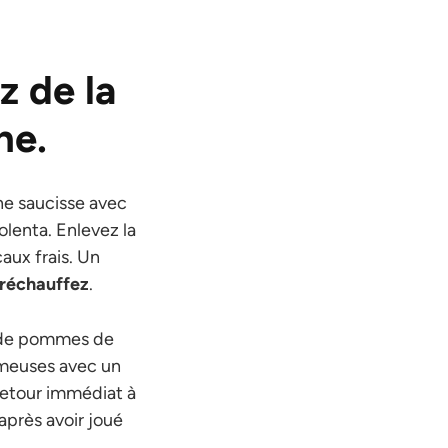
z de la
ne.
une saucisse avec
olenta. Enlevez la
aux frais. Un
 réchauffez
.
e de pommes de
émeuses avec un
retour immédiat à
après avoir joué