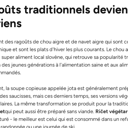
oûts traditionnels devie
riens
nt des ragoûts de chou aigre et de navet aigre qui sont 
que et sont les plats d'hiver les plus courants. Le chou a
 super aliment local slovène, qui retrouve sa popularité t
ion des jeunes générations à l'alimentation saine et aux a
mmandés.
nt, la soupe copieuse appelée jota est généralement pré
es saucisses, mais ces derniers temps, ses versions vég
laires. La même transformation se produit pour la tradit
čet
qui peut aussi être préparé sans viande.
Ričet végétar
aturé - le meilleur est celui qui est consommé dans un 
 randonnée ou une journée de ski.