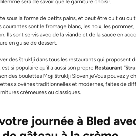
dilemme sera de savoir quelle garniture choisir.
e sous la forme de petits pains, et peut être cuit ou cuit
us courantes sont le fromage blanc, les noix, les pommes, 
on. Ils sont servis avec de la viande et de la sauce en 
ure en guise de dessert.
er des štruklji dans tous les restaurants qui proposent de
 est si populaire qu'il a aussi son propre
Restaurant "štruk
ison des boulettes
Moji štruklji Slovenije
Vous pouvez y cho
ettes slovènes traditionnelles et modernes, faites de dif
arnitures crémeuses ou classiques.
votre journée à Bled ave
 de gâteau à la crème