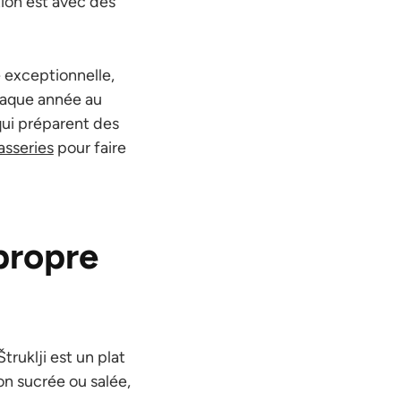
tion est avec des
e exceptionnelle,
Chaque année au
 qui préparent des
sseries
pour faire
 propre
truklji est un plat
on sucrée ou salée,