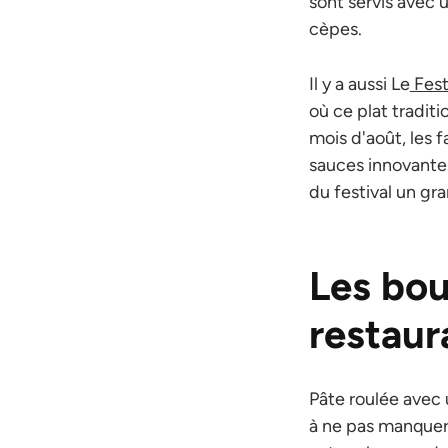
sont servis avec 
cèpes.
Il y a aussi Le
Festi
où ce plat tradit
mois d'août, les f
sauces innovant
du festival un gr
Les bou
restaur
Pâte roulée avec
à ne pas manquer 