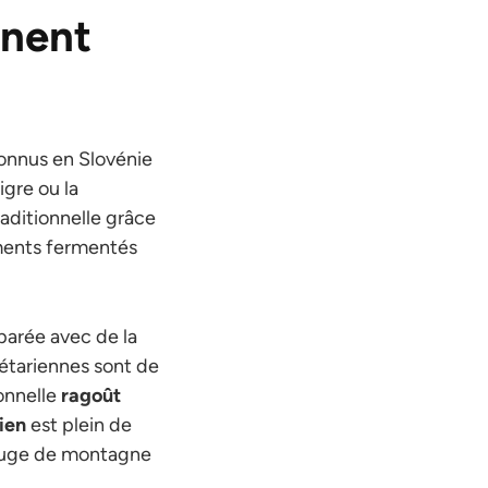
nnent
connus en Slovénie
igre ou la
raditionnelle grâce
liments fermentés
parée avec de la
étariennes sont de
ionnelle
ragoût
ien
est plein de
refuge de montagne