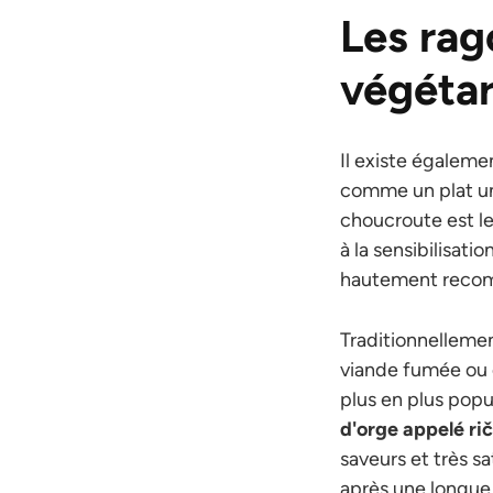
Les rag
végéta
Il existe égaleme
comme un plat uni
choucroute est le
à la sensibilisat
hautement reco
Traditionnelleme
viande fumée ou d
plus en plus popu
d'orge appelé ri
saveurs et très s
après une longue