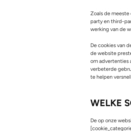
Zoals de meeste o
party en third-pa
werking van de w
De cookies van d
de website prest
om advertenties a
verbeterde gebru
te helpen versnel
WELKE S
De op onze websi
[cookie_categori