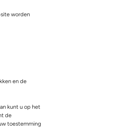
bsite worden
ikken en de
dan kunt u op het
nt de
f uw toestemming